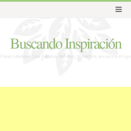
Buscando Inspiración
Frases célebres, Citas literarias, Refranes, Proverbios, encuentra el tuyo