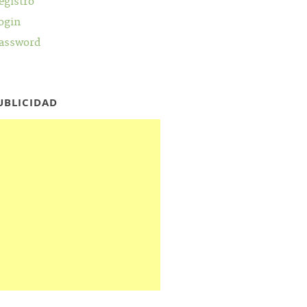
egistro
ogin
assword
UBLICIDAD