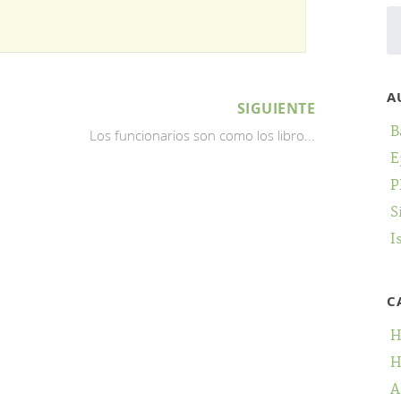
A
SIGUIENTE
B
Los funcionarios son como los libro...
E
P
S
I
C
H
H
A