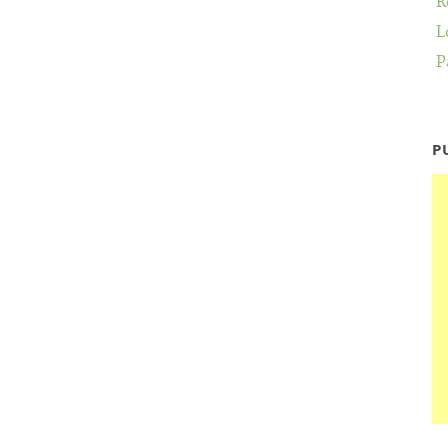
R
L
P
P