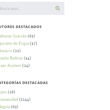
UTORES DESTACADOS
altasar Gracián
(63)
picteto de Frigia
(37)
lutarco
(22)
imón Bolívar
(34)
saac Asimov
(24)
ATEGORÍAS DESTACADAS
ijos
(26)
umanidad
(1244)
legría
(63)