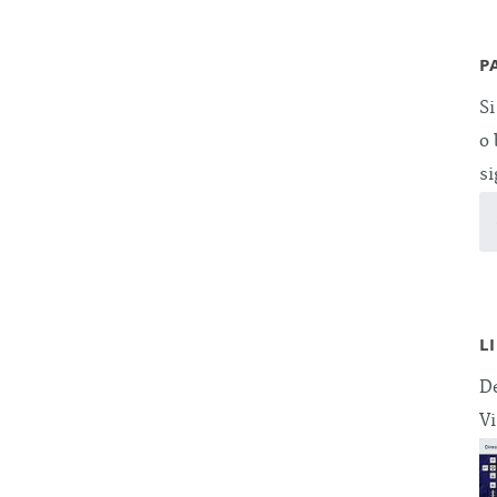
P
Si
o 
si
L
De
Vi