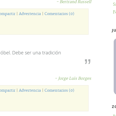
- Bertrand Russell
S
F
ompartir
|
Advertencia
|
Comentarios (0)
J
Nóbel. Debe ser una tradición
- Jorge Luis Borges
ompartir
|
Advertencia
|
Comentarios (0)
Z