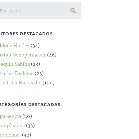
UTORES DESTACADOS
ldous Huxley
(34)
rthur Schopenhauer
(46)
oaquín Sabina
(23)
harles Dickens
(25)
riedrich Nietzsche
(100)
ATEGORÍAS DESTACADAS
pariencia
(20)
umpleaños
(35)
roblemas
(32)