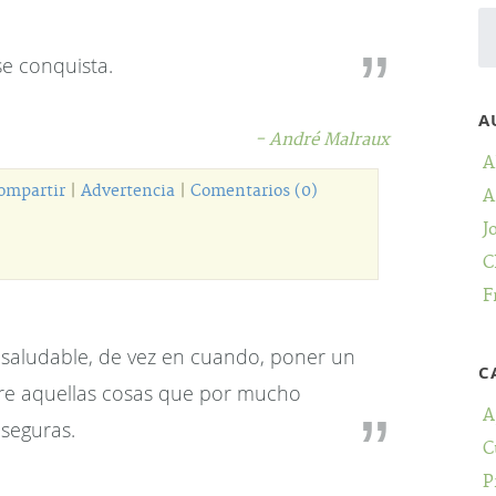
se conquista.
A
- André Malraux
A
ompartir
|
Advertencia
|
Comentarios (0)
A
J
C
F
s saludable, de vez en cuando, poner un
C
bre aquellas cosas que por mucho
A
seguras.
C
P