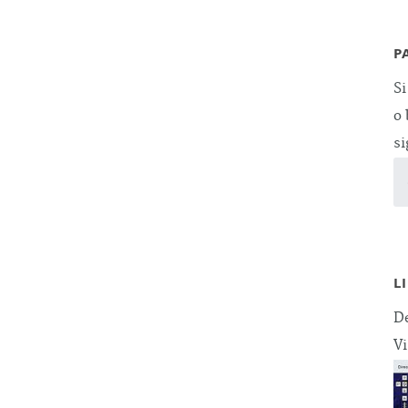
P
Si
o 
si
L
De
Vi