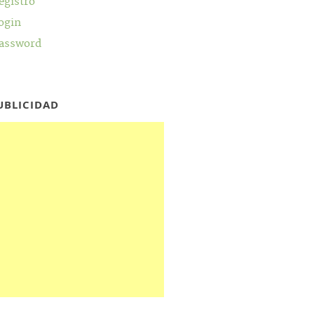
egistro
ogin
assword
UBLICIDAD