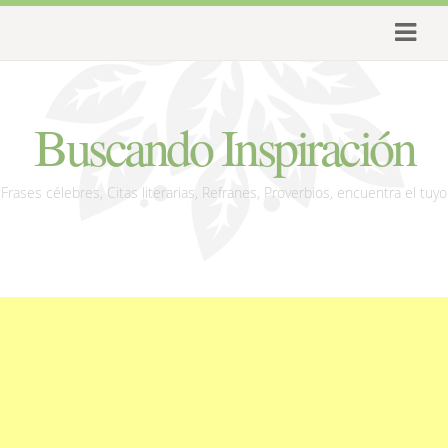
Buscando Inspiración
Frases célebres, Citas literarias, Refranes, Proverbios, encuentra el tuyo