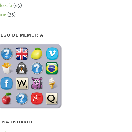
legría
(63)
ine
(35)
UEGO DE MEMORIA
ONA USUARIO