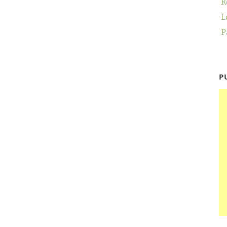
R
L
P
P