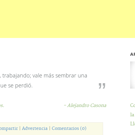
A
pie, trabajando; vale más sembrar una
que se perdió.
s.
- Alejandro Casona
C
la
Ll
ompartir
|
Advertencia
|
Comentarios (0)