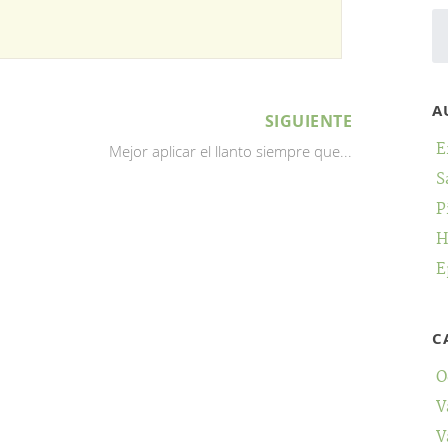
A
SIGUIENTE
E
Mejor aplicar el llanto siempre que...
S
P
H
E
C
O
V
V