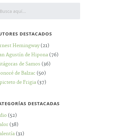
UTORES DESTACADOS
rnest Hemingway
(21)
an Agustín de Hipona
(76)
itágoras de Samos
(36)
onoré de Balzac
(50)
picteto de Frigia
(37)
ATEGORÍAS DESTACADAS
dio
(52)
alor
(38)
alentía
(31)