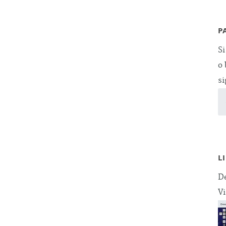
P
Si
o 
si
L
De
Vi