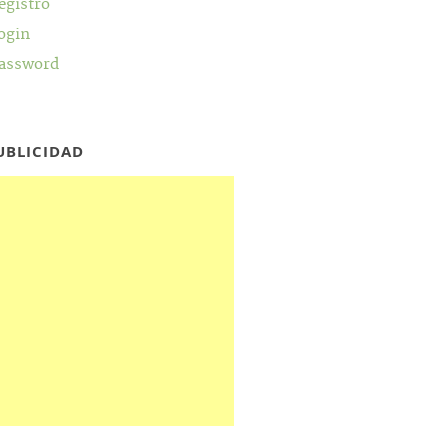
egistro
ogin
assword
UBLICIDAD