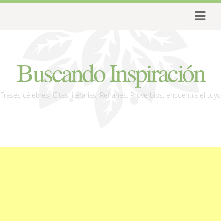
Buscando Inspiración
Frases célebres, Citas literarias, Refranes, Proverbios, encuentra el tuyo