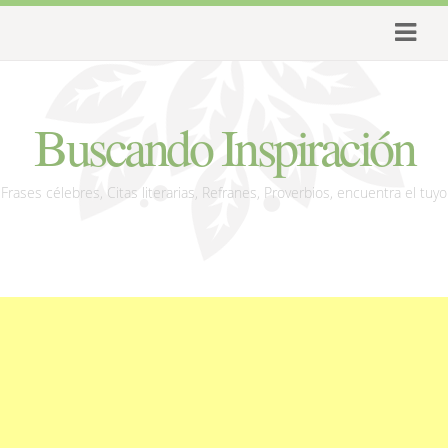
Buscando Inspiración
Frases célebres, Citas literarias, Refranes, Proverbios, encuentra el tuyo