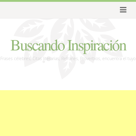
Buscando Inspiración
Frases célebres, Citas literarias, Refranes, Proverbios, encuentra el tuyo