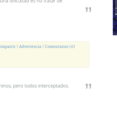
una dificultad es no tratar de
ompartir
|
Advertencia
|
Comentarios (0)
inos, pero todos interceptados.