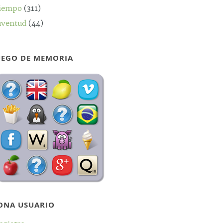
iempo
(311)
uventud
(44)
UEGO DE MEMORIA
ONA USUARIO