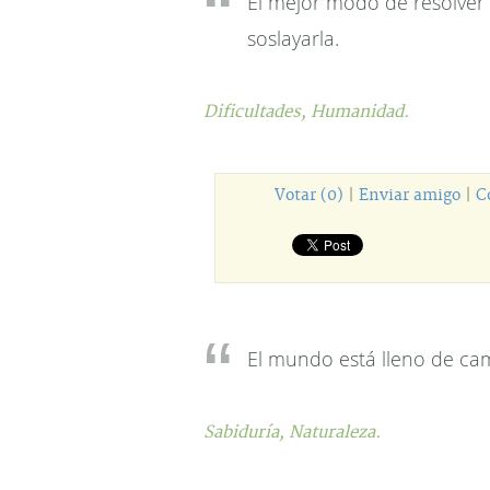
El mejor modo de resolver 
soslayarla.
Dificultades,
Humanidad.
Votar (0)
|
Enviar amigo
|
C
El mundo está lleno de cam
Sabiduría,
Naturaleza.