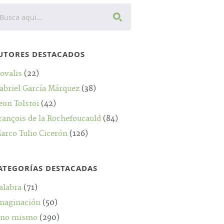
UTORES DESTACADOS
ovalis
(22)
abriel García Márquez
(38)
eon Tolstoi
(42)
rançois de la Rochefoucauld
(84)
arco Tulio Cicerón
(126)
ATEGORÍAS DESTACADAS
alabra
(71)
maginación
(50)
no mismo
(290)