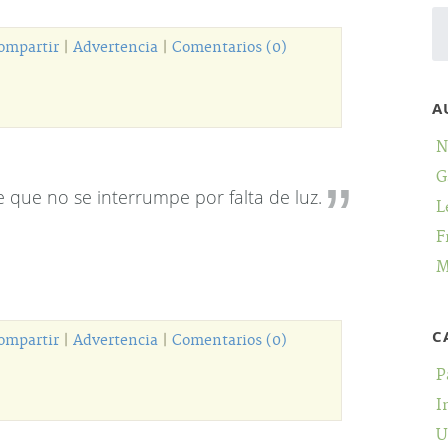
ompartir
|
Advertencia
|
Comentarios (0)
A
N
G
e que no se interrumpe por falta de luz.
L
F
M
C
ompartir
|
Advertencia
|
Comentarios (0)
P
I
U