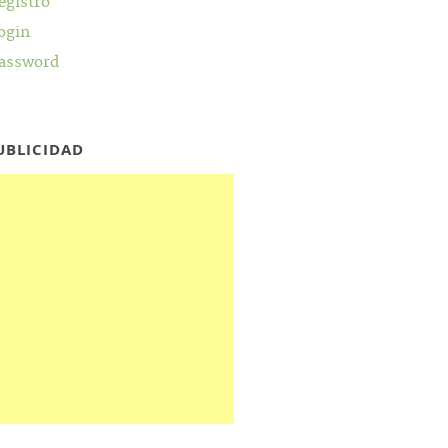
egistro
ogin
assword
UBLICIDAD