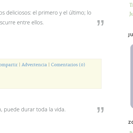
T
deliciosos: el primero y el último; lo
J
curre entre ellos.
J
ompartir
|
Advertencia
|
Comentarios (0)
en, puede durar toda la vida.
Z