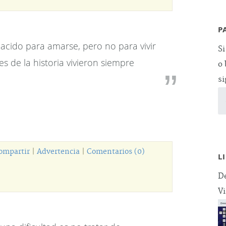
P
acido para amarse, pero no para vivir
Si
s de la historia vivieron siempre
o 
si
ompartir
|
Advertencia
|
Comentarios (0)
L
De
Vi