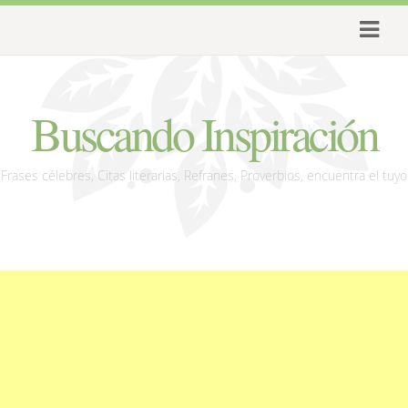
Buscando Inspiración
Frases célebres, Citas literarias, Refranes, Proverbios, encuentra el tuyo