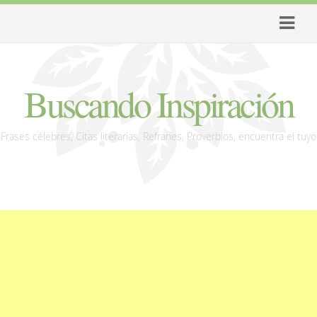
Buscando Inspiración
Frases célebres, Citas literarias, Refranes, Proverbios, encuentra el tuyo