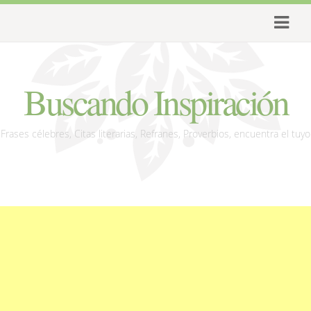
Buscando Inspiración
Frases célebres, Citas literarias, Refranes, Proverbios, encuentra el tuyo