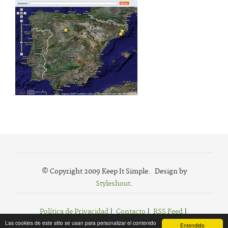
© Copyright 2009 Keep It Simple. Design by
Styleshout
.
Política de Privacidad
|
Contacto
|
RSS Feed
|
Las cookies de este sitio se usan para personalizar el contenido
Agregar a Favoritos
Entendido