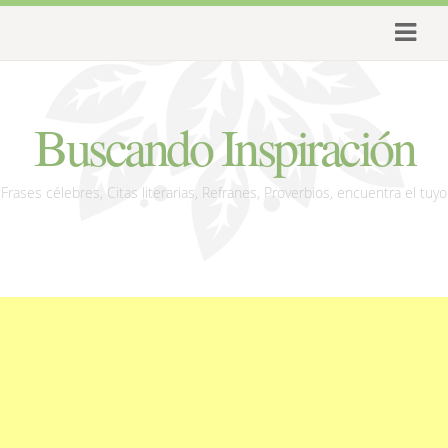
Buscando Inspiración
Frases célebres, Citas literarias, Refranes, Proverbios, encuentra el tuyo