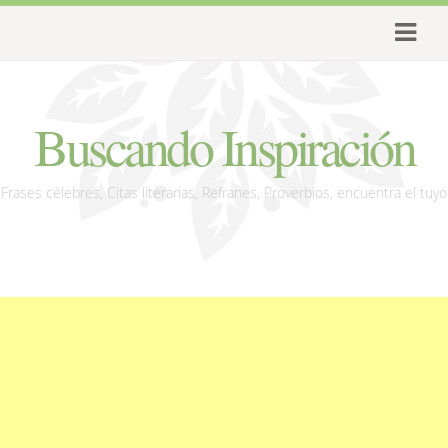
Buscando Inspiración
Frases célebres, Citas literarias, Refranes, Proverbios, encuentra el tuyo