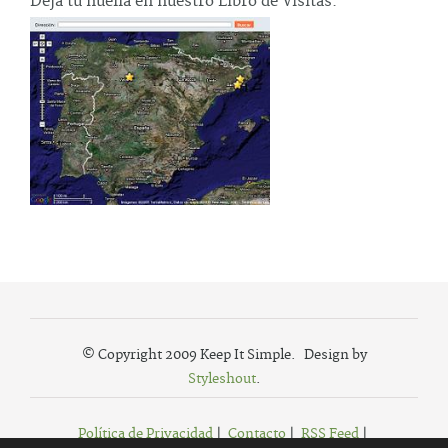
Deja tu huella en nuestro Libro de Visitas.
© Copyright 2009 Keep It Simple. Design by
Styleshout
.
Política de Privacidad
|
Contacto
|
RSS Feed
|