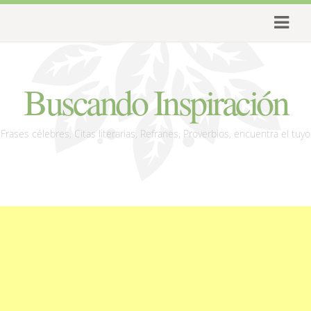
Buscando Inspiración
Frases célebres, Citas literarias, Refranes, Proverbios, encuentra el tuyo