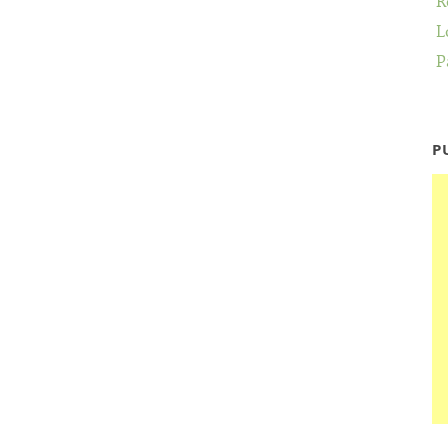
R
L
P
P