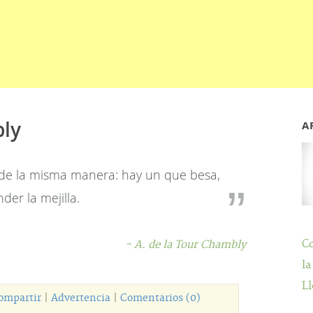
bly
A
de la misma manera: hay un que besa,
er la mejilla.
C
- A. de la Tour Chambly
la
Ll
ompartir
|
Advertencia
|
Comentarios (0)