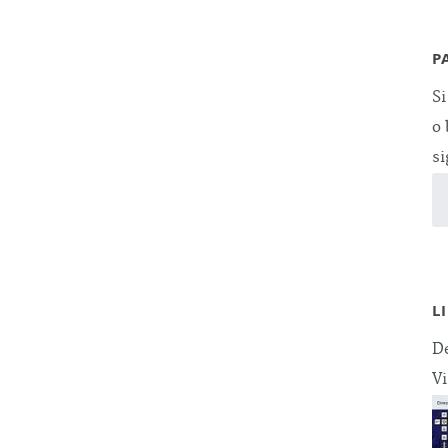
P
Si
o 
si
L
De
Vi