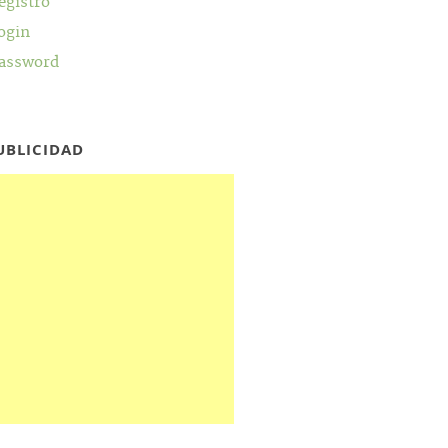
egistro
ogin
assword
UBLICIDAD