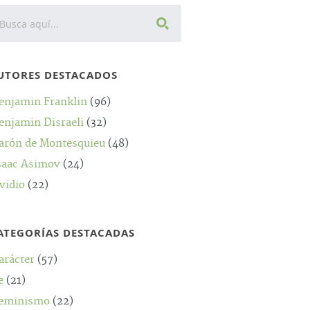
UTORES DESTACADOS
enjamin Franklin
(96)
enjamin Disraeli
(32)
arón de Montesquieu
(48)
saac Asimov
(24)
vidio
(22)
ATEGORÍAS DESTACADAS
arácter
(57)
e
(21)
eminismo
(22)