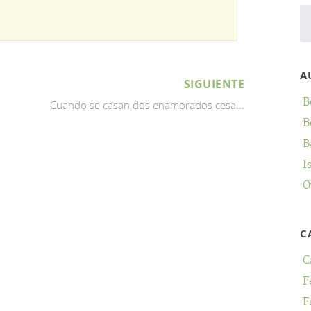
A
SIGUIENTE
B
Cuando se casan dos enamorados cesa...
B
B
I
O
C
C
F
F