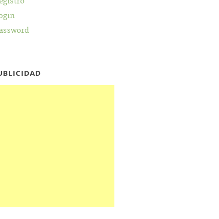
egistro
ogin
assword
UBLICIDAD