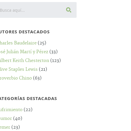
UTORES DESTACADOS
harles Baudelaire
(25)
osé Julián Martí y Pérez
(33)
ilbert Keith Chesterton
(123)
live Staples Lewis
(21)
roverbio Chino
(63)
ATEGORÍAS DESTACADAS
ufrimiento
(22)
umor
(40)
emer
(23)