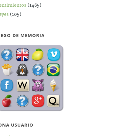
entimientos
(1465)
eyes
(105)
UEGO DE MEMORIA
ONA USUARIO