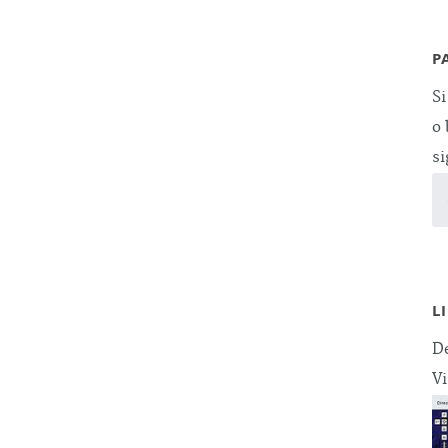
P
Si
o 
si
L
De
Vi