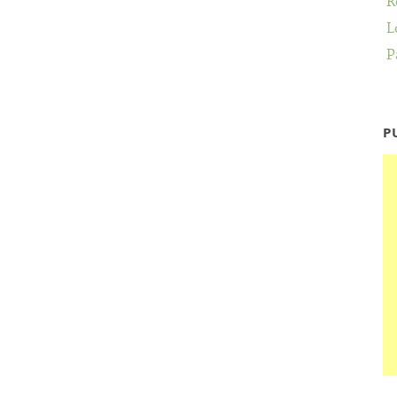
R
L
P
P