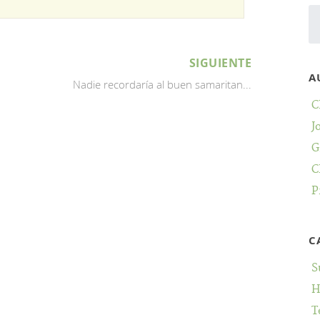
SIGUIENTE
A
Nadie recordaría al buen samaritan...
C
J
G
C
P
C
S
H
T