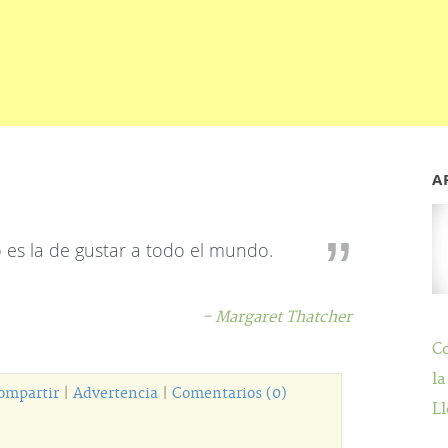
A
o es la de gustar a todo el mundo.
- Margaret Thatcher
C
la
ompartir
|
Advertencia
|
Comentarios (0)
Ll