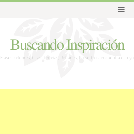
Buscando Inspiración
Frases célebres, Citas literarias, Refranes, Proverbios, encuentra el tuyo