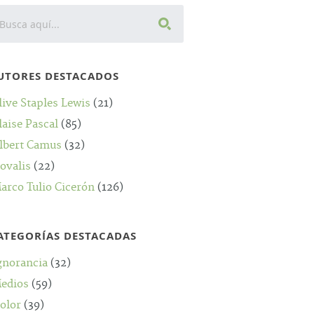
UTORES DESTACADOS
live Staples Lewis
(21)
laise Pascal
(85)
lbert Camus
(32)
ovalis
(22)
arco Tulio Cicerón
(126)
ATEGORÍAS DESTACADAS
gnorancia
(32)
edios
(59)
olor
(39)