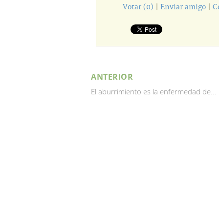
Votar (0)
|
Enviar amigo
|
C
ANTERIOR
El aburrimiento es la enfermedad de...