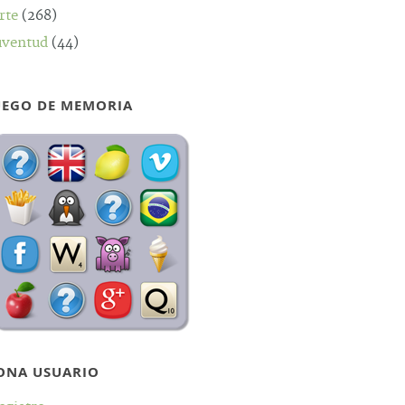
rte
(268)
uventud
(44)
UEGO DE MEMORIA
ONA USUARIO