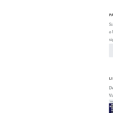
P
Si
o 
si
L
De
Vi