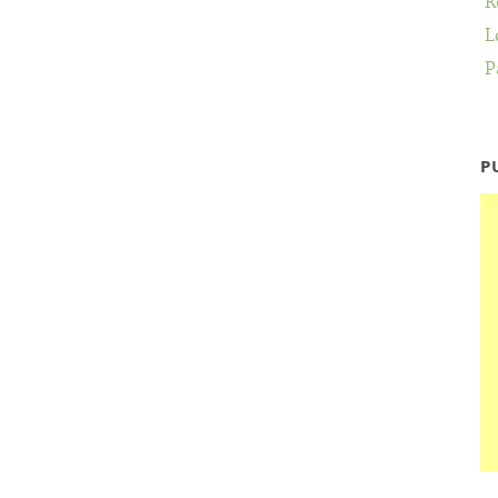
R
L
P
P