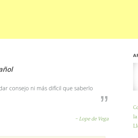
A
añol
ar consejo ni más difícil que saberlo
C
la
- Lope de Vega
Ll