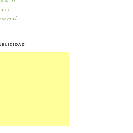
egistro
ogin
assword
UBLICIDAD