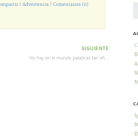
ompartir
|
Advertencia
|
Comentarios (0)
A
C
SIGUIENTE
B
No hay en el mundo palabras tan efi...
A
N
M
C
I
M
D