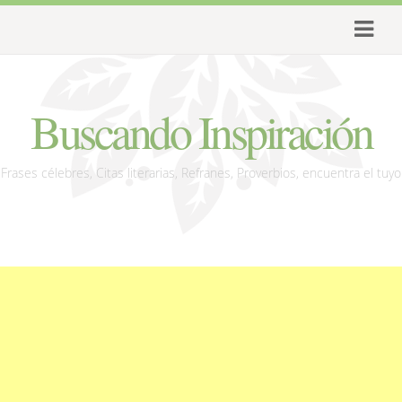
Buscando Inspiración
Frases célebres, Citas literarias, Refranes, Proverbios, encuentra el tuyo