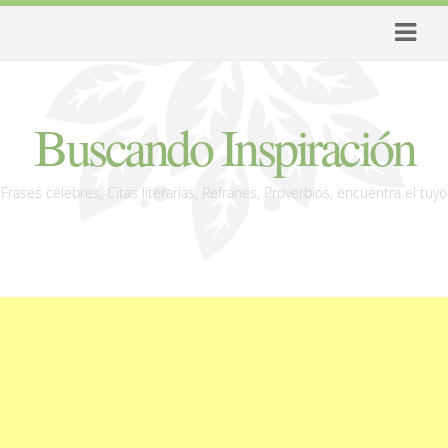
Buscando Inspiración
Frases célebres, Citas literarias, Refranes, Proverbios, encuentra el tuyo