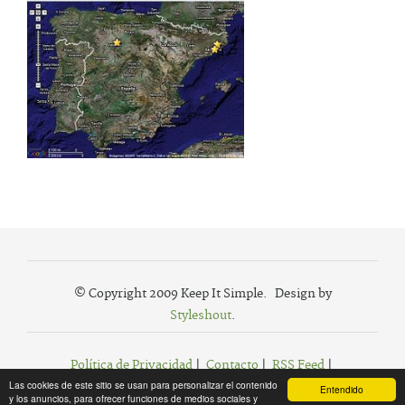
© Copyright 2009 Keep It Simple. Design by
Styleshout
.
Política de Privacidad
|
Contacto
|
RSS Feed
|
Las cookies de este sitio se usan para personalizar el contenido
Agregar a Favoritos
Entendido
y los anuncios, para ofrecer funciones de medios sociales y