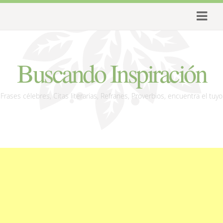
Buscando Inspiración
Frases célebres, Citas literarias, Refranes, Proverbios, encuentra el tuyo