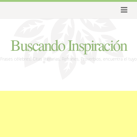
Buscando Inspiración
Frases célebres, Citas literarias, Refranes, Proverbios, encuentra el tuyo