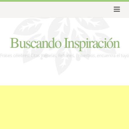
Buscando Inspiración
Frases célebres, Citas literarias, Refranes, Proverbios, encuentra el tuyo