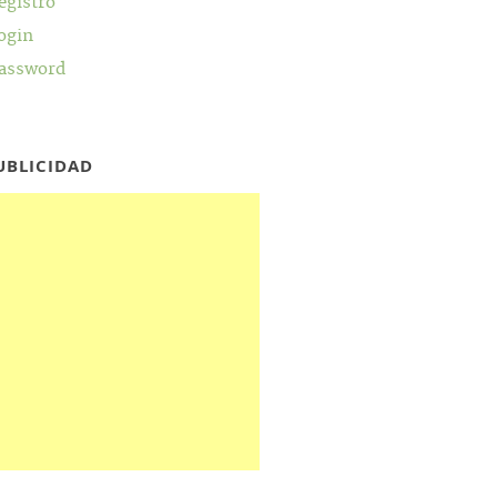
egistro
ogin
assword
UBLICIDAD