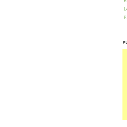
R
L
P
P