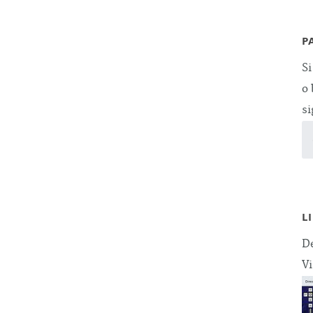
P
Si
o 
si
L
De
Vi