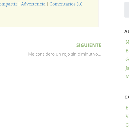
ompartir
|
Advertencia
|
Comentarios (0)
A
N
SIGUIENTE
B
Me considero un rojo sin diminutivo...
G
J
M
C
E
V
C