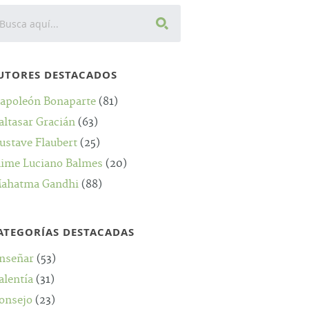
UTORES DESTACADOS
apoleón Bonaparte
(81)
altasar Gracián
(63)
ustave Flaubert
(25)
aime Luciano Balmes
(20)
ahatma Gandhi
(88)
ATEGORÍAS DESTACADAS
nseñar
(53)
alentía
(31)
onsejo
(23)