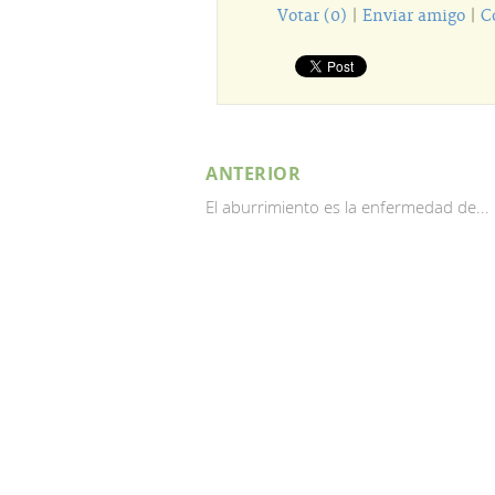
Votar (0)
|
Enviar amigo
|
C
ANTERIOR
El aburrimiento es la enfermedad de...