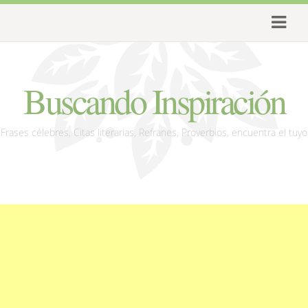
Buscando Inspiración
Frases célebres, Citas literarias, Refranes, Proverbios, encuentra el tuyo