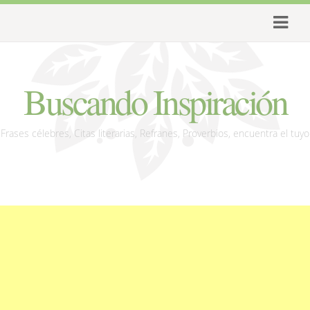
Buscando Inspiración
Frases célebres, Citas literarias, Refranes, Proverbios, encuentra el tuyo