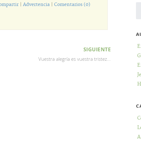
ompartir
|
Advertencia
|
Comentarios (0)
A
E
SIGUIENTE
G
Vuestra alegría es vuestra tristez...
E
J
H
C
C
L
A