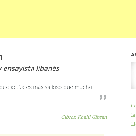
n
A
y ensayista libanés
que actúa es más valioso que mucho
C
la
- Gibran Khalil Gibran
Ll