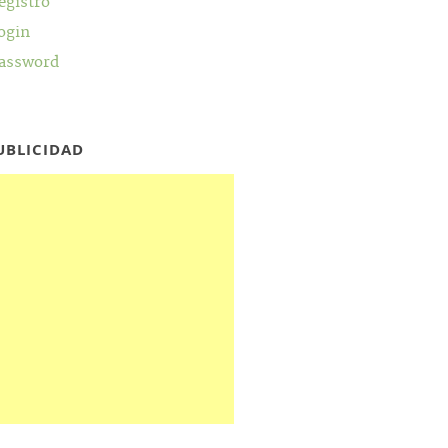
egistro
ogin
assword
UBLICIDAD