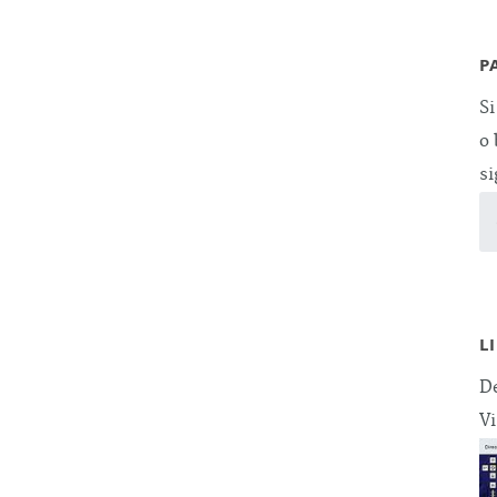
P
Si
o 
si
L
De
Vi