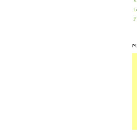
R
L
P
P