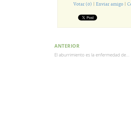
Votar (0)
|
Enviar amigo
|
C
ANTERIOR
El aburrimiento es la enfermedad de...