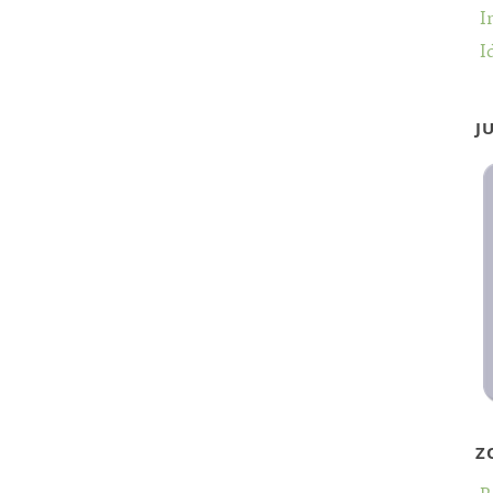
I
I
J
Z