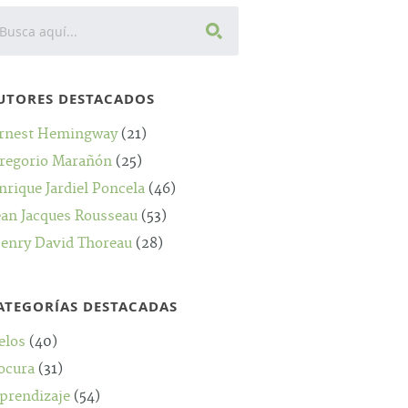
UTORES DESTACADOS
rnest Hemingway
(21)
regorio Marañón
(25)
nrique Jardiel Poncela
(46)
ean Jacques Rousseau
(53)
enry David Thoreau
(28)
ATEGORÍAS DESTACADAS
elos
(40)
ocura
(31)
prendizaje
(54)