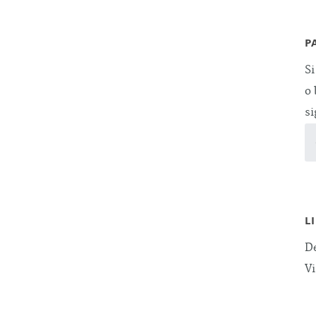
P
Si
o 
si
L
De
Vi