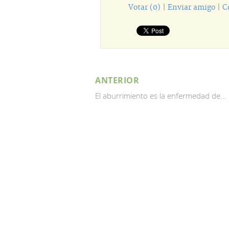
Votar (0)
|
Enviar amigo
|
C
ANTERIOR
El aburrimiento es la enfermedad de...