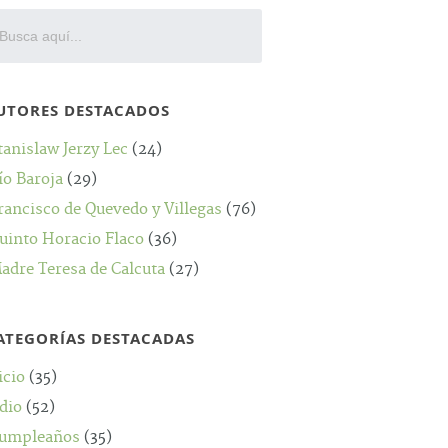
UTORES DESTACADOS
tanislaw Jerzy Lec
(24)
ío Baroja
(29)
rancisco de Quevedo y Villegas
(76)
uinto Horacio Flaco
(36)
adre Teresa de Calcuta
(27)
ATEGORÍAS DESTACADAS
icio
(35)
dio
(52)
umpleaños
(35)