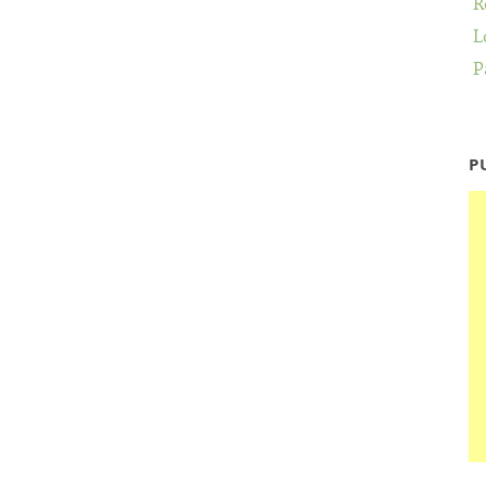
R
L
P
P