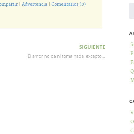
ompartir
|
Advertencia
|
Comentarios (0)
A
S
SIGUIENTE
P
El amor no da ni toma nada, excepto...
F
Q
M
C
V
O
C