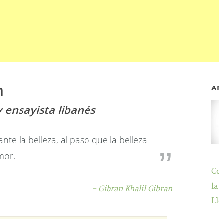
n
A
y ensayista libanés
nte la belleza, al paso que la belleza
mor.
C
la
- Gibran Khalil Gibran
Ll