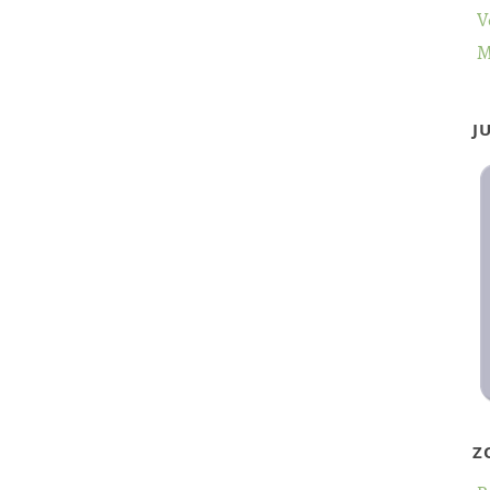
V
M
J
Z