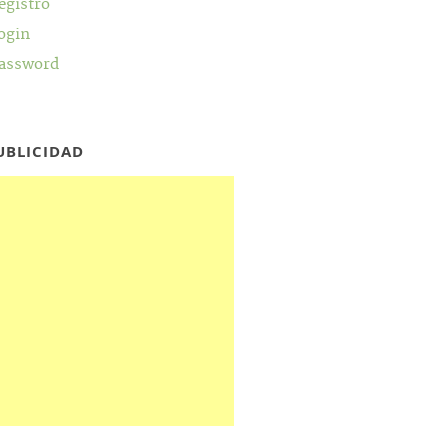
egistro
ogin
assword
UBLICIDAD