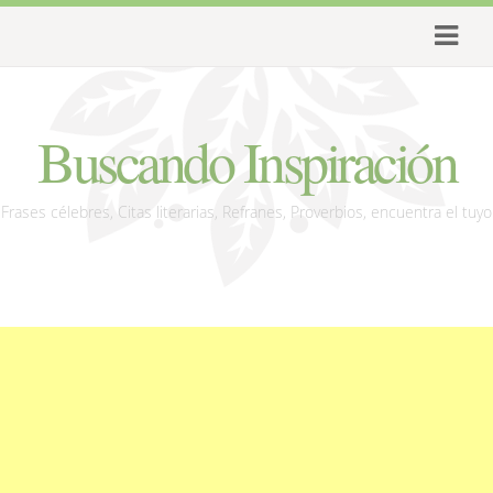
Buscando Inspiración
Frases célebres, Citas literarias, Refranes, Proverbios, encuentra el tuyo