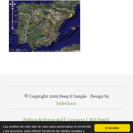
© Copyright 2009 Keep It Simple. Design by
Styleshout
.
Política de Privacidad
|
Contacto
|
RSS Feed
|
Las cookies de este sitio se usan para personalizar el contenido
Agregar a Favoritos
Entendido
y los anuncios, para ofrecer funciones de medios sociales y