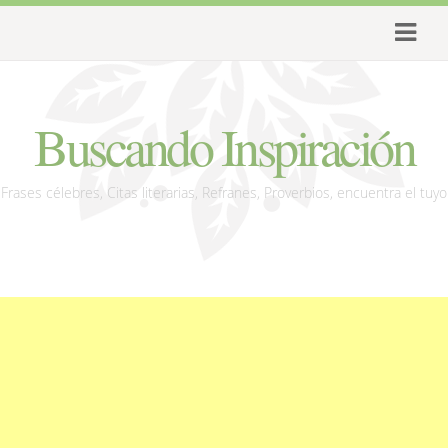
Buscando Inspiración
Frases célebres, Citas literarias, Refranes, Proverbios, encuentra el tuyo