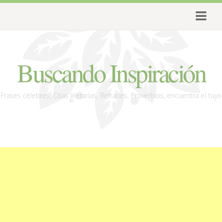
Buscando Inspiración
Frases célebres, Citas literarias, Refranes, Proverbios, encuentra el tuyo