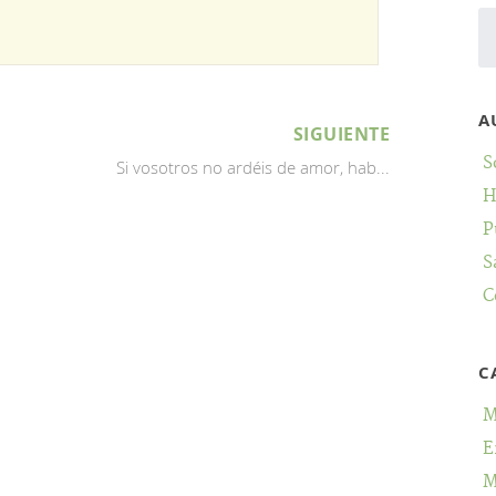
A
SIGUIENTE
S
Si vosotros no ardéis de amor, hab...
H
P
S
C
C
M
E
M