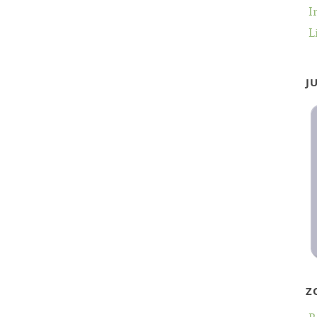
I
L
J
Z