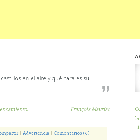
A
astillos en el aire y qué cara es su
C
ensamiento.
- François Mauriac
la
Ll
ompartir
|
Advertencia
|
Comentarios (0)