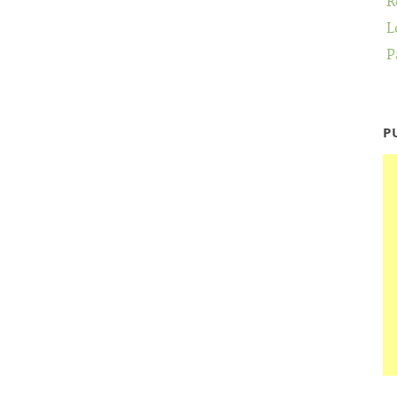
R
L
P
P