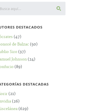
UTORES DESTACADOS
ócrates
(47)
onoré de Balzac
(50)
ublio Siro
(37)
amuel Johnson
(24)
onfucio
(89)
ATEGORÍAS DESTACADAS
orir
(21)
nvidia
(26)
iscelánea
(629)