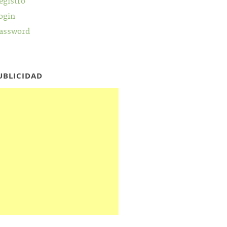
egistro
ogin
assword
UBLICIDAD