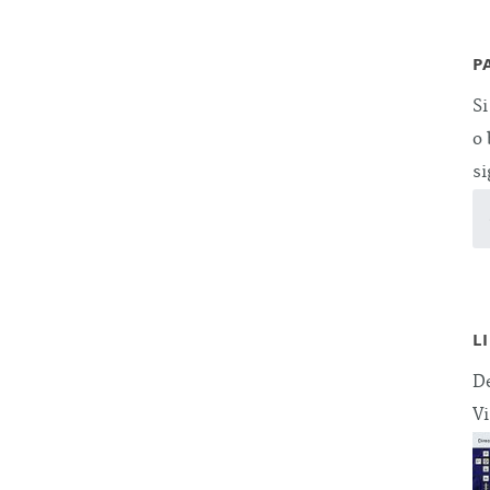
P
Si
o 
si
L
De
Vi