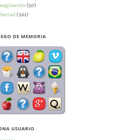
maginación
(50)
ibertad
(201)
UEGO DE MEMORIA
ONA USUARIO