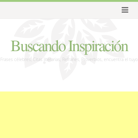
Buscando Inspiración
Frases célebres, Citas literarias, Refranes, Proverbios, encuentra el tuyo