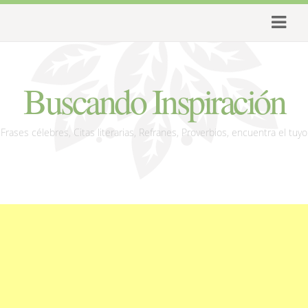
Buscando Inspiración
Frases célebres, Citas literarias, Refranes, Proverbios, encuentra el tuyo