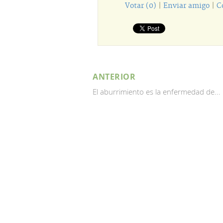
Votar (0)
|
Enviar amigo
|
C
ANTERIOR
El aburrimiento es la enfermedad de...