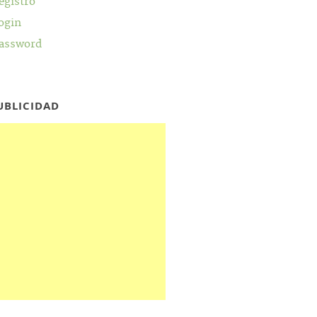
egistro
ogin
assword
UBLICIDAD