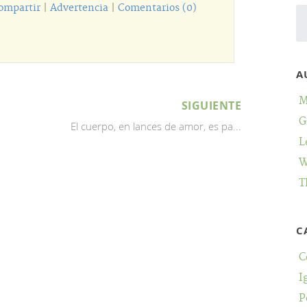
ompartir
|
Advertencia
|
Comentarios (0)
A
M
SIGUIENTE
G
El cuerpo, en lances de amor, es pa...
L
W
T
C
C
I
P