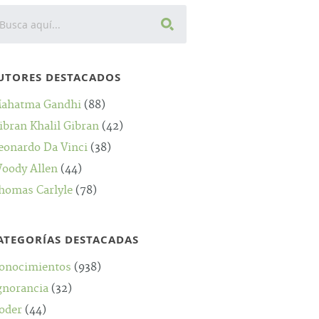
UTORES DESTACADOS
ahatma Gandhi
(88)
ibran Khalil Gibran
(42)
eonardo Da Vinci
(38)
oody Allen
(44)
homas Carlyle
(78)
ATEGORÍAS DESTACADAS
onocimientos
(938)
gnorancia
(32)
oder
(44)