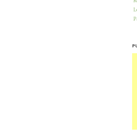
R
L
P
P