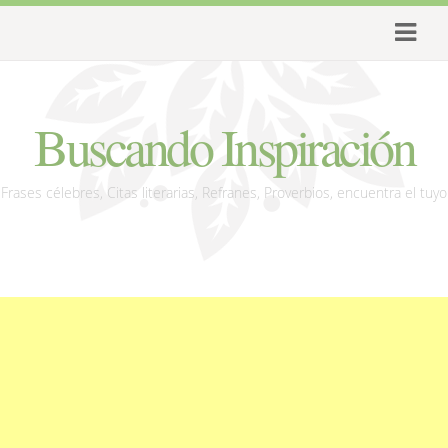
Buscando Inspiración
Frases célebres, Citas literarias, Refranes, Proverbios, encuentra el tuyo