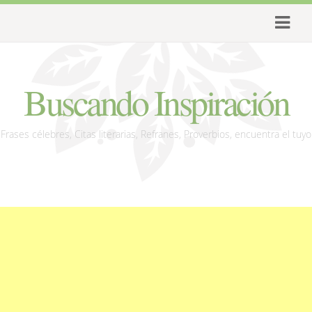
Buscando Inspiración
Frases célebres, Citas literarias, Refranes, Proverbios, encuentra el tuyo