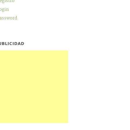
egistro
ogin
assword
UBLICIDAD