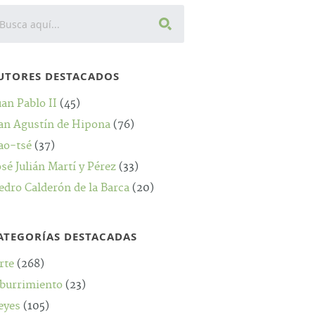
UTORES DESTACADOS
uan Pablo II
(45)
an Agustín de Hipona
(76)
ao-tsé
(37)
osé Julián Martí y Pérez
(33)
edro Calderón de la Barca
(20)
ATEGORÍAS DESTACADAS
rte
(268)
burrimiento
(23)
eyes
(105)