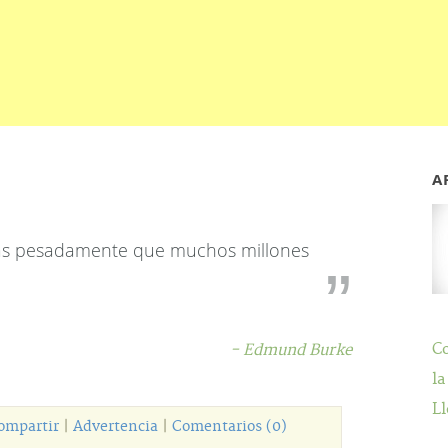
A
más pesadamente que muchos millones
C
- Edmund Burke
la
Ll
ompartir
|
Advertencia
|
Comentarios (0)