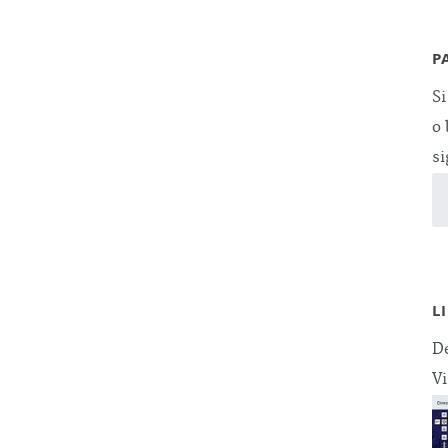
P
Si
o 
si
L
De
Vi