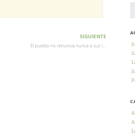
A
SIGUIENTE
J
El pueblo no renuncia nunca a sus l...
S
L
J
P
C
A
A
L