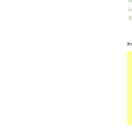
R
L
P
P