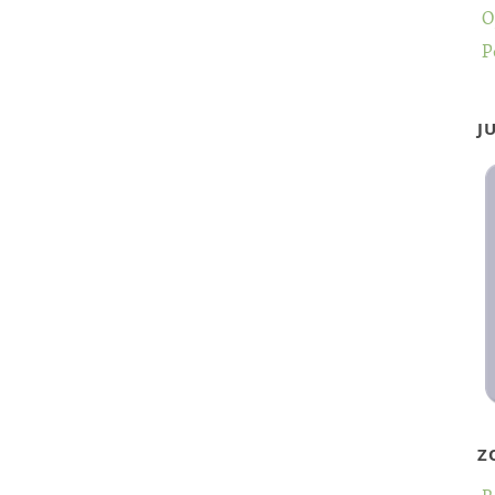
O
P
J
Z