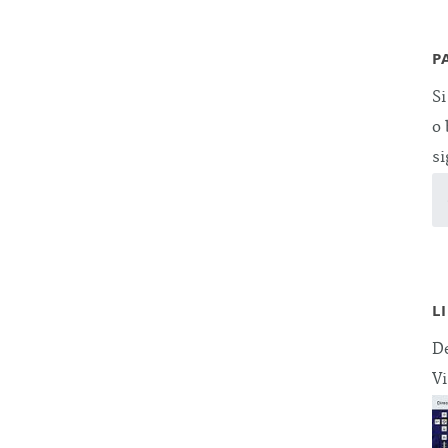
P
Si
o 
si
L
De
Vi