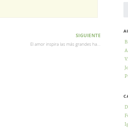
A
SIGUIENTE
B
El amor inspira las más grandes ha...
A
V
J
P
C
D
F
I