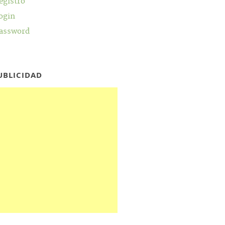
egistro
ogin
assword
UBLICIDAD