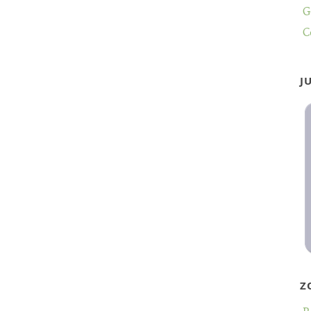
G
C
J
Z