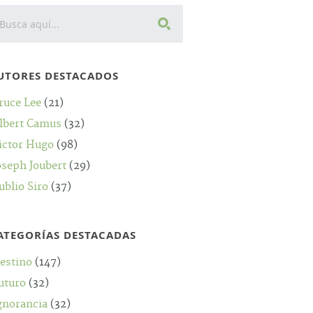
UTORES DESTACADOS
ruce Lee
(21)
lbert Camus
(32)
ictor Hugo
(98)
oseph Joubert
(29)
ublio Siro
(37)
ATEGORÍAS DESTACADAS
estino
(147)
uturo
(32)
gnorancia
(32)