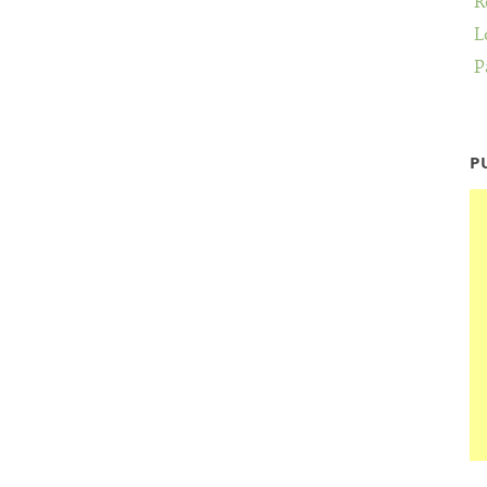
R
L
P
P