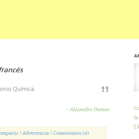
A
francés
imonio Química
C
- Alejandro Dumas
la
Ll
ompartir
|
Advertencia
|
Comentarios (0)