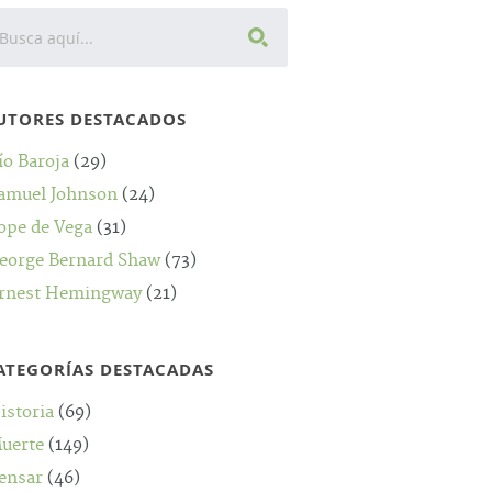
UTORES DESTACADOS
ío Baroja
(29)
amuel Johnson
(24)
ope de Vega
(31)
eorge Bernard Shaw
(73)
rnest Hemingway
(21)
ATEGORÍAS DESTACADAS
istoria
(69)
uerte
(149)
ensar
(46)