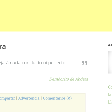
ra
A
ejará nada concluido ni perfecto.
- Demócrito de Abdera
C
la
ompartir
|
Advertencia
|
Comentarios (0)
Ll