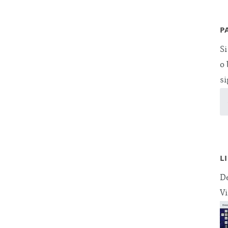
P
Si
o 
si
L
De
Vi