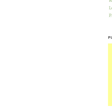
R
L
P
P