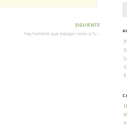
SIGUIENTE
A
Hay hombres que trabajan como si fu...
P
S
L
G
E
C
H
M
P