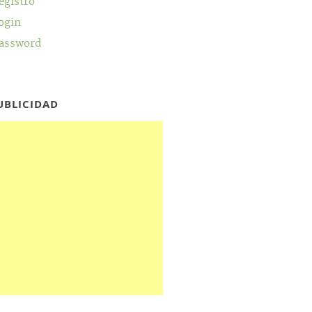
egistro
ogin
assword
UBLICIDAD