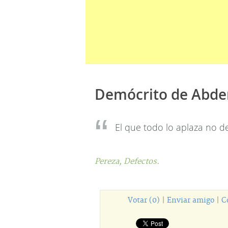
Demócrito de Abde
El que todo lo aplaza no d
Pereza,
Defectos.
Votar (0)
|
Enviar amigo
|
C