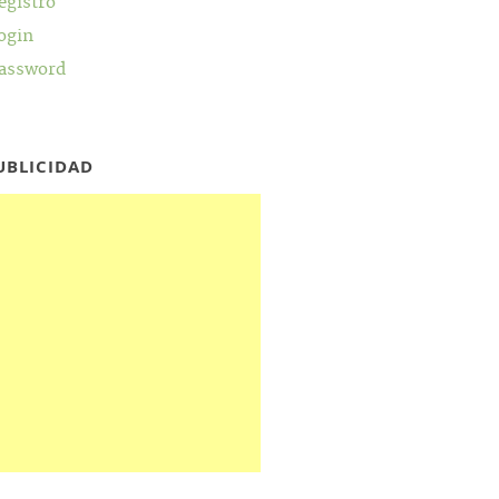
egistro
ogin
assword
UBLICIDAD