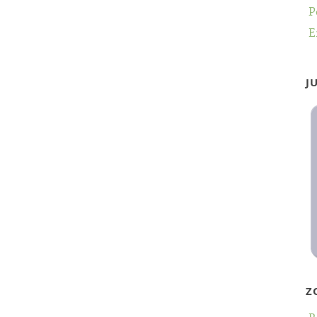
P
E
J
Z