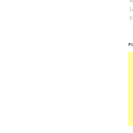
R
L
P
P