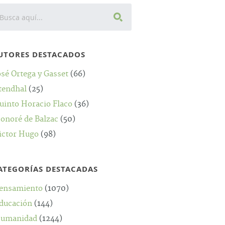
UTORES DESTACADOS
osé Ortega y Gasset
(66)
tendhal
(25)
uinto Horacio Flaco
(36)
onoré de Balzac
(50)
ictor Hugo
(98)
ATEGORÍAS DESTACADAS
ensamiento
(1070)
ducación
(144)
umanidad
(1244)