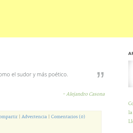
A
como el sudor y más poético.
- Alejandro Casona
C
la
ompartir
|
Advertencia
|
Comentarios (0)
Ll