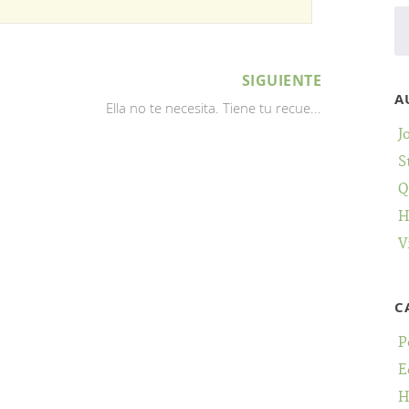
SIGUIENTE
A
Ella no te necesita. Tiene tu recue...
J
S
Q
H
V
C
P
E
H