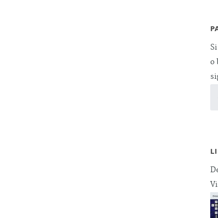
P
Si
o 
si
L
De
Vi