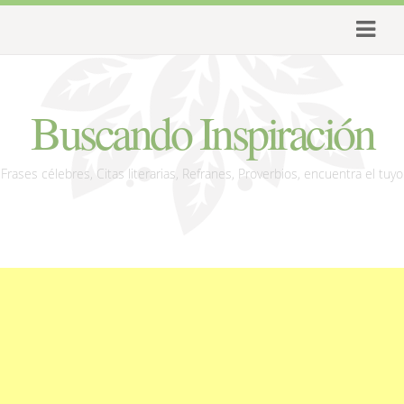
Buscando Inspiración
Frases célebres, Citas literarias, Refranes, Proverbios, encuentra el tuyo