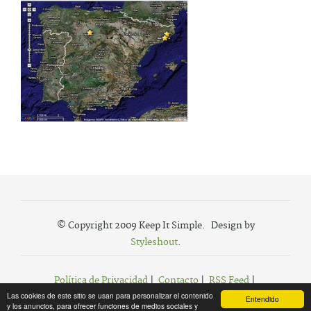
© Copyright 2009 Keep It Simple. Design by
Styleshout
.
Política de Privacidad
|
Contacto
|
RSS Feed
|
Las cookies de este sitio se usan para personalizar el contenido
Agregar a Favoritos
Entendido
y los anuncios, para ofrecer funciones de medios sociales y