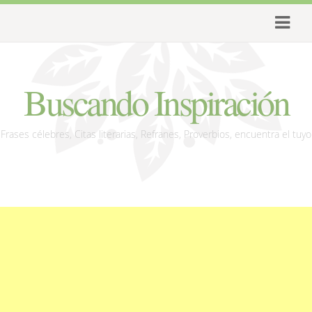
Buscando Inspiración
Frases célebres, Citas literarias, Refranes, Proverbios, encuentra el tuyo