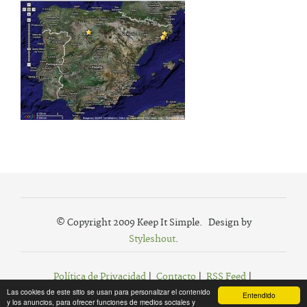
© Copyright 2009 Keep It Simple. Design by
Styleshout
.
Política de Privacidad
|
Contacto
|
RSS Feed
|
Las cookies de este sitio se usan para personalizar el contenido
Agregar a Favoritos
Entendido
y los anuncios, para ofrecer funciones de medios sociales y