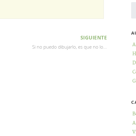
A
SIGUIENTE
A
Si no puedo dibujarlo, es que no lo...
H
D
C
G
C
B
A
V