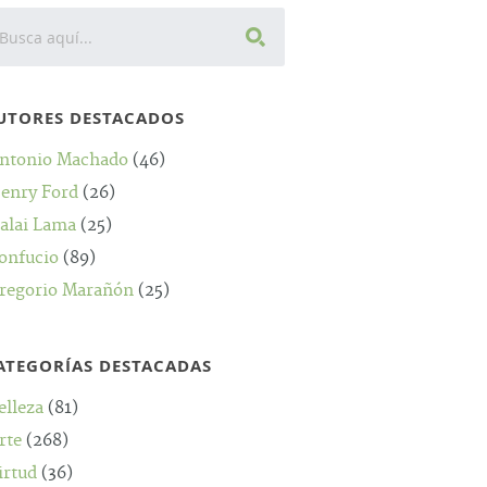
UTORES DESTACADOS
ntonio Machado
(46)
enry Ford
(26)
alai Lama
(25)
onfucio
(89)
regorio Marañón
(25)
ATEGORÍAS DESTACADAS
elleza
(81)
rte
(268)
irtud
(36)