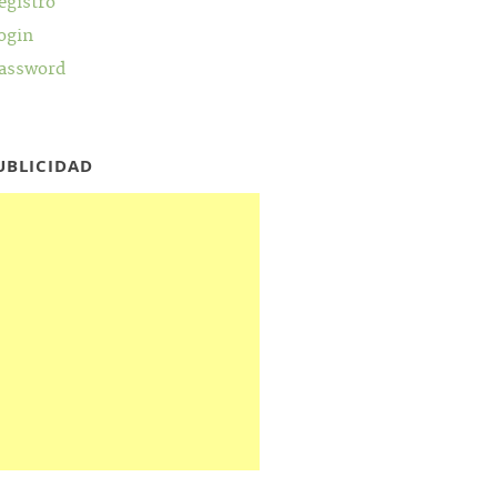
egistro
ogin
assword
UBLICIDAD