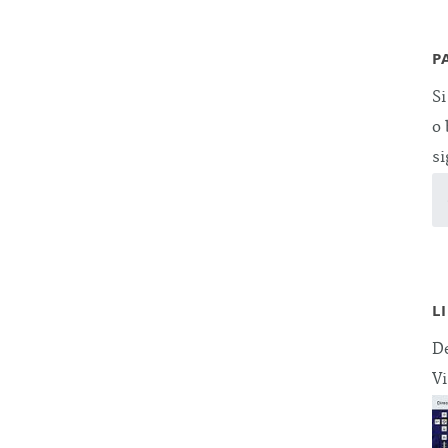
P
Si
o 
si
L
De
Vi