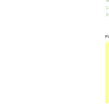
R
L
P
P