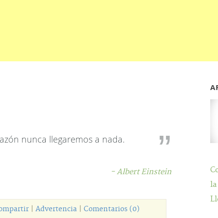
A
razón nunca llegaremos a nada.
C
- Albert Einstein
la
Ll
ompartir
|
Advertencia
|
Comentarios (0)