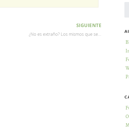
SIGUIENTE
A
¿No es extraño? Los mismos que se...
B
I
F
W
P
C
F
O
M