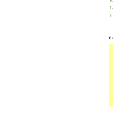
R
L
P
P