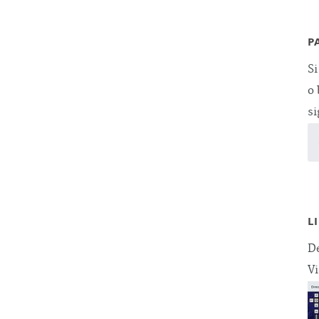
P
Si
o 
si
L
De
Vi