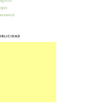
egistro
ogin
assword
UBLICIDAD