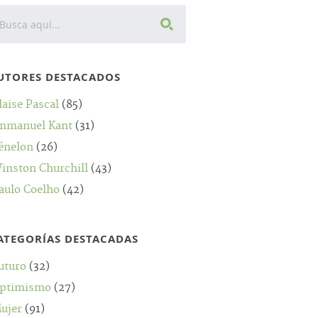
UTORES DESTACADOS
laise Pascal
(85)
mmanuel Kant
(31)
énelon
(26)
inston Churchill
(43)
aulo Coelho
(42)
ATEGORÍAS DESTACADAS
uturo
(32)
ptimismo
(27)
ujer
(91)