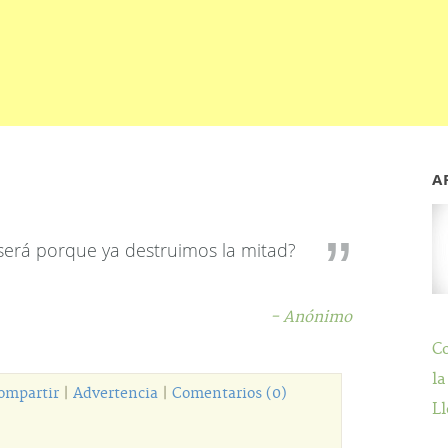
A
será porque ya destruimos la mitad?
- Anónimo
C
la
ompartir
|
Advertencia
|
Comentarios (0)
Ll