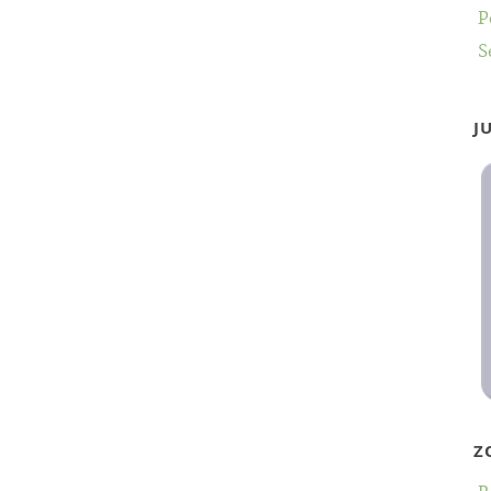
P
S
J
Z