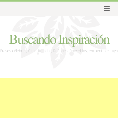
Buscando Inspiración
Frases célebres, Citas literarias, Refranes, Proverbios, encuentra el tuyo