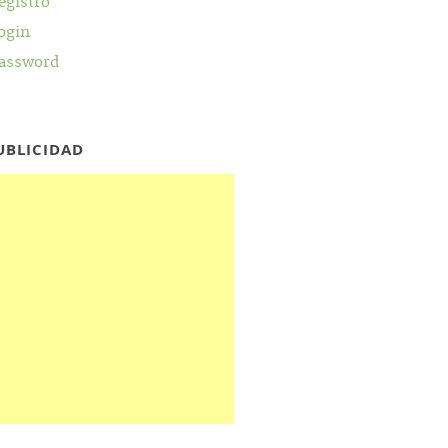
egistro
ogin
assword
UBLICIDAD