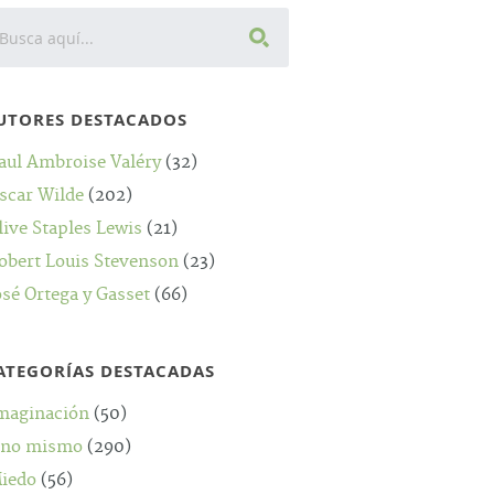
UTORES DESTACADOS
aul Ambroise Valéry
(32)
scar Wilde
(202)
live Staples Lewis
(21)
obert Louis Stevenson
(23)
osé Ortega y Gasset
(66)
ATEGORÍAS DESTACADAS
maginación
(50)
no mismo
(290)
iedo
(56)