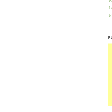
R
L
P
P