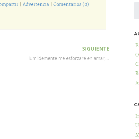
ompartir
|
Advertencia
|
Comentarios (0)
A
P
SIGUIENTE
O
Humildemente me esforzaré en amar,...
C
R
J
C
I
U
M